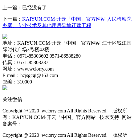
上一篇：已经没有了
下一篇：
KAIYUN.COM·开云「中国」官方网站 人民检察院
办案、专业技术及其他用房异地迁建工程
地址：KAIYUN.COM·开云「中国」官方网站 江干区钱江国
际时代广场3号楼42楼
电话：0571-85303602 0571-86588280
传真：0571-85303237
网址：www.
wciorry.com
E-mail：hzjsgcgl@163.com
邮编：310000
关注微信
Copyright @ 2020 wciorry.com All Rights Reserved. 版权所
有：KAIYUN.COM·开云「中国」官方网站 技术支持 网站
备案号：
Copyright @ 2020 wciorry.com All Rights Reserved. 版权所