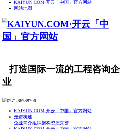
KAIYUN.COM·开云「中国」官方网站
网站地图
打造国际一流的工程咨询企
业
0571-86588296
KAIYUN.COM·开云「中国」官方网站
走进杭建
企业简介
组织架构
资质荣誉
KAIYUN.COM·开云「中国」官方网站