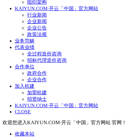
组织架构
KAIYUN.COM·开云「中国」官方网站
行业新闻
企业新闻
企业公告
政策法规
业务范畴
代表业绩
全过程造价咨询
招标代理造价咨询
合作单位
政府合作
企业合作
加入杭建
加盟杭建
招贤纳士
KAIYUN.COM·开云「中国」官方网站
CLOSE
欢迎您进入KAIYUN.COM·开云「中国」官方网站 官网！
收藏本站