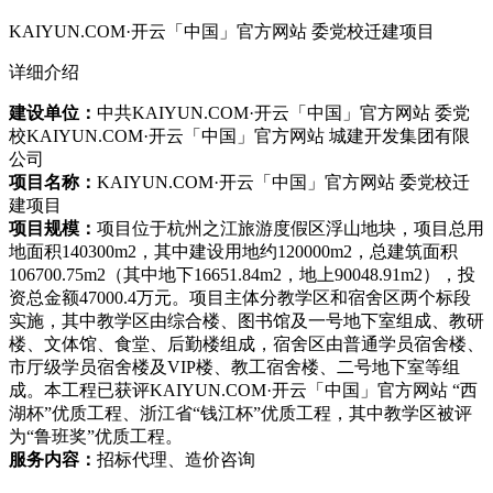
KAIYUN.COM·开云「中国」官方网站 委党校迁建项目
详细介绍
建设单位：
中共KAIYUN.COM·开云「中国」官方网站 委党
校KAIYUN.COM·开云「中国」官方网站 城建开发集团有限
公司
项目名称：
KAIYUN.COM·开云「中国」官方网站 委党校迁
建项目
项目规模：
项目位于杭州之江旅游度假区浮山地块，项目总用
地面积140300m2，其中建设用地约120000m2，总建筑面积
106700.75m2（其中地下16651.84m2，地上90048.91m2），投
资总金额47000.4万元。项目主体分教学区和宿舍区两个标段
实施，其中教学区由综合楼、图书馆及一号地下室组成、教研
楼、文体馆、食堂、后勤楼组成，宿舍区由普通学员宿舍楼、
市厅级学员宿舍楼及VIP楼、教工宿舍楼、二号地下室等组
成。本工程已获评KAIYUN.COM·开云「中国」官方网站 “西
湖杯”优质工程、浙江省“钱江杯”优质工程，其中教学区被评
为“鲁班奖”优质工程。
服务内容：
招标代理、造价咨询