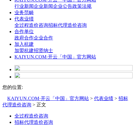
行业新闻
企业新闻
企业公告
政策法规
业务范畴
代表业绩
全过程造价咨询
招标代理造价咨询
合作单位
政府合作
企业合作
加入杭建
加盟杭建
招贤纳士
KAIYUN.COM·开云「中国」官方网站
您的位置:
KAIYUN.COM·开云「中国」官方网站
>
代表业绩
>
招标
代理造价咨询
> 正文
全过程造价咨询
招标代理造价咨询