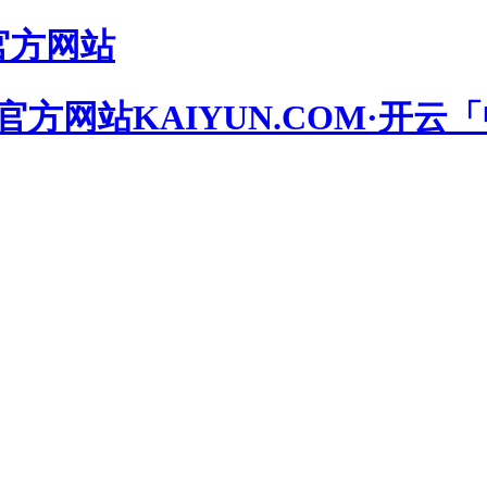
」官方网站
KAIYUN.COM·开