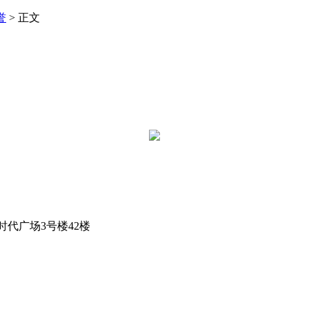
誉
> 正文
时代广场3号楼42楼