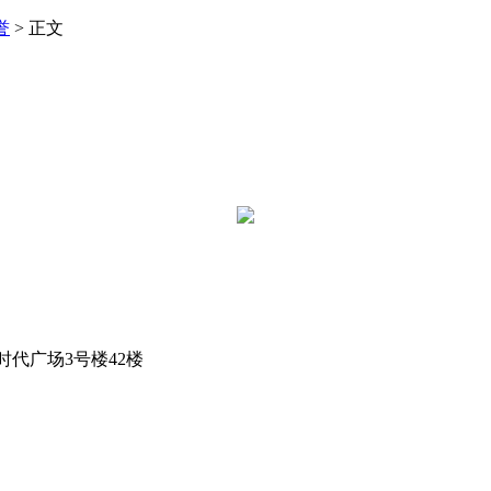
誉
> 正文
时代广场3号楼42楼